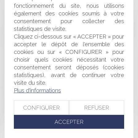
fonctionnement du site, nous utilisons
SUICIDE ET FAUTE INEXCUSABLE DE L’EMPLOYEUR
également des cookies soumis à votre
LE MAIRE EST T-IL COMPÉTENT POUR PRESCRIRE LA
MODIFICATION DU PLU ?
consentement pour collecter des
UNE COMMUNE LIMITROPHE D'UNE FERME
statistiques de visite.
ÉOLIENNE SITUÉE SUR LE TERRITOIRE D'UNE COMMUNE
Cliquez ci-dessous sur « ACCEPTER » pour
VOISINE A-T-ELLE INTÉRÊT À AGIR ?
accepter le dépôt de l'ensemble des
SERVICES À LA PERSONNE: REMISE EN CAUSE DU
cookies ou sur « CONFIGURER » pour
TAUX DE TVA RÉDUIT
choisir quels cookies nécessitant votre
LICENCIEMENT DES SALARIÉS PROTÉGÉS AU TITRE
consentement seront déposés (cookies
D’UN MANDAT EXTÉRIEUR À L’ENTREPRISE
PRÉCISION SUR LA DISPENSE DE RECOURS À UN
statistiques), avant de continuer votre
ARCHITECTE
visite du site.
BREVET DE CONSTITUTIONNALITÉ SOUS RÉSERVE
Plus d'informations
DE L'ARTICLE L. 13-7 DU CODE DE L'EXPROPRIATION
BREVET DE CONSTITUTIONNALITÉ POUR L'ARTICLE L.
CONFIGURER
REFUSER
12-1 DU CODE DE L'EXPROPRIATION
SUBVENTION AUX ACTIVITÉS NON CULTUELLES
ACCEPTER
D'UNE ASSOCIATION