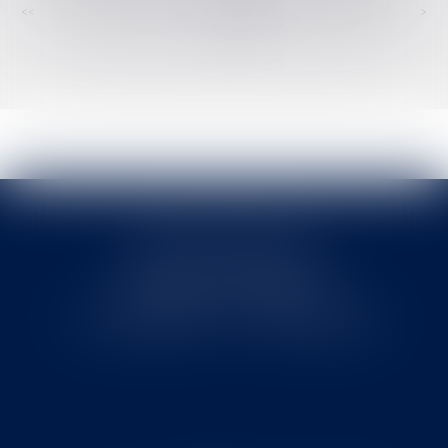
<<
<
...
248
249
250
251
252
253
254
...
>
>>
Cabinet MOUNIELOU
6 place Armand Marrast
31800 SAINT GAUDENS
Tél : 0562008877 - Fax : 0562008878