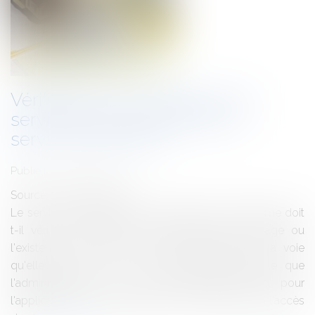
Vérification de la validité de la
servitude de passage par le
service instructeur
Publié le :
26/06/2012
Source :
www.eurojuris.fr
Le service instructeur d'une autorisation d'urbanisme doit
t-il vérifier la validité de la servitude de passage ou
l'existence d'un titre permettant l'utilisation de la voie
qu'elle dessert ?Non. Le Conseil d'Etat rappelle que
l'administration et le Juge Administratif doivent, pour
l'application des règles relatives à la desserte et à l'accès