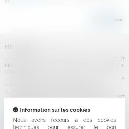
de...
Lire la suite
Historique
RETOUR À LA RETRAITE À 60 ANS: UN COÛT
IMPORTANT POUR LES RÉGIMES DE RETRAITE
COMPLÉMENTAIRE
MENTION DE L'ÉVENTUALITÉ D'UN SURSIS À
STATUER SUR UN CERTIFICAT D'URBANISME
HAUSSE DU SMIC DE 2% AU 1ER JUILLET 2012
MALADIE PENDANT LES CONGÉS PAYÉS : REPORT
DES CONGÉS
Information sur les cookies
VÉRIFICATION DE LA VALIDITÉ DE LA SERVITUDE DE
PASSAGE PAR LE SERVICE INSTRUCTEUR
Nous avons recours à des cookies
DURÉE DU TRAVAIL DES CONDUCTEURS DU
techniques pour assurer le bon
TRANSPORT ROUTIER