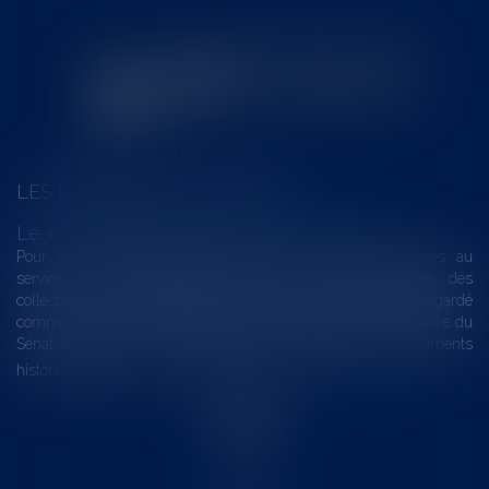
LES DERNIÈRES ACTUALITÉS
Le joug léger des monuments historiques
Pour une gestion patrimoniale des monuments historiques au
service du développement économique et touristique des
collectivités Le monument historique a longtemps été regardé
comme une charge. Le rapport que la commission de la culture du
Sénat a consacré, en juillet 2026, à la gestion des monuments
historiques invite à y voir aussi une ressour...
Lire la suite