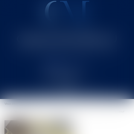
Cabinet MOUNIELOU
Avocat au Barreau de SAINT-GAUDENS
Ouvrir
le
Vous êtes ici :
Accueil
menu
Vérification de la validité de la servitude de passage par le service instructeur