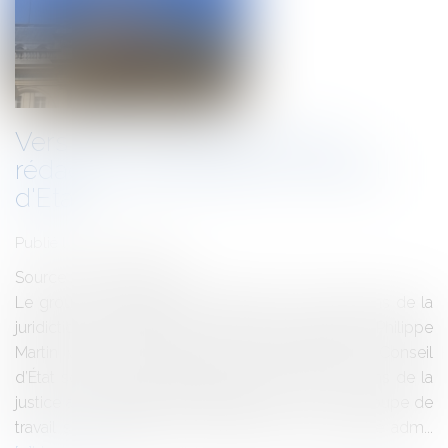
Vers une simplification de la
rédaction des arrêts du Conseil
d'Etat
Publié le :
05/06/2012
Source :
www.eurojuris.fr
Le groupe de travail sur la rédaction des décisions de la
juridiction administrative présidé par le président Philippe
Martin vient de remettre au Vice-président du Conseil
d’État son rapport final.Simplification des décisions de la
justice administrative Pendant plus d’un an, un groupe de
travail sur la rédaction des décisions de la justice adm...