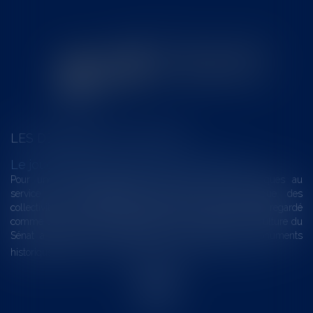
LES DERNIÈRES ACTUALITÉS
Le joug léger des monuments historiques
Pour une gestion patrimoniale des monuments historiques au
service du développement économique et touristique des
collectivités Le monument historique a longtemps été regardé
comme une charge. Le rapport que la commission de la culture du
Sénat a consacré, en juillet 2026, à la gestion des monuments
historiques invite à y voir aussi une ressour...
Lire la suite