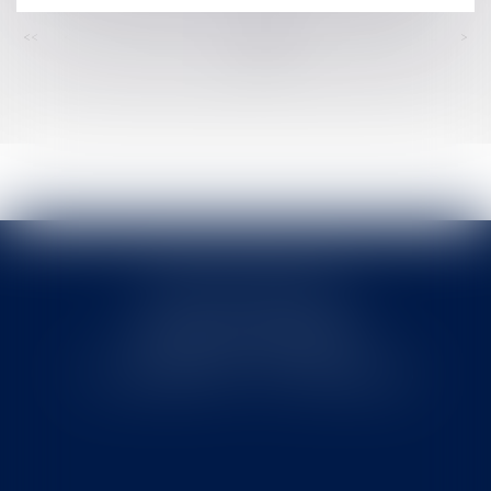
<<
<
...
251
252
253
254
255
256
257
...
>
>>
Cabinet MOUNIELOU
6 place Armand Marrast
31800 SAINT GAUDENS
Tél : 0562008877 - Fax : 0562008878