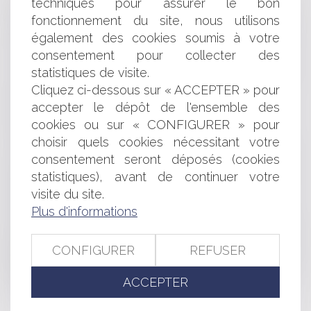
techniques pour assurer le bon
CONCURRENCE
fonctionnement du site, nous utilisons
PARUTION DU LIVRET DE PRÉPARATION AU MARIAGE
également des cookies soumis à votre
CIVIL
consentement pour collecter des
SERVICE EN LIGNE DE PARTAGE VIDÉOS DE
statistiques de visite.
YOUTUBE: TF1 PERD CONTRE YOUTUBE
Cliquez ci-dessous sur « ACCEPTER » pour
ETABLISSEMENT PUBLIC ET PUBLICITÉ DES
accepter le dépôt de l'ensemble des
RÈGLEMENTS
RESPONSABILITÉ CIVILE PROFESSIONNELLE
cookies ou sur « CONFIGURER » pour
L'ACCOUCHEMENT SOUS X DÉCLARÉ CONFORME À
choisir quels cookies nécessitant votre
LA CONSTITUTION
consentement seront déposés (cookies
SALARIÉS PROTÉGÉS : CONFIDENTIALITÉ DES APPELS
statistiques), avant de continuer votre
TÉLÉPHONIQUES
visite du site.
CONDAMNATION PAR LA CJUE DU RÉGIME FISCAL
Plus d'informations
FRANÇAIS DES OPCVM
CIRCULAIRE RELATIVE AUX CONTRATS DE
PARTENARIATS À L'ATTENTION DES COLLECTIVITÉS
CONFIGURER
REFUSER
TERRITORIALES
EHPAD ET FAITS DE MALTRAITANCE: DÉCISIONS DU
ACCEPTER
CONSEIL DE DISCIPLINE ET DU JUGE DES RÉFÉRÉS