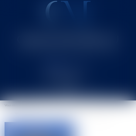
Cabinet MOUNIELOU
Avocat au Barreau de SAINT-GAUDENS
Ouvrir
le
Vous êtes ici :
Accueil
menu
Vers une simplification de la rédaction des arrêts du Conseil d'Etat