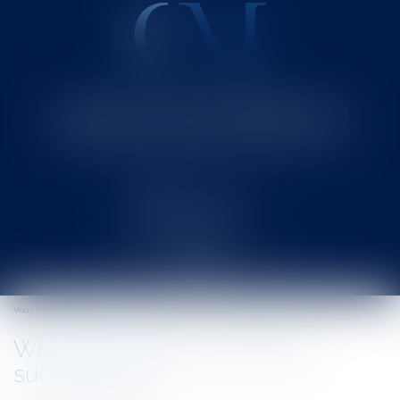
Cabinet MOUNIELOU
Avocat au Barreau de SAINT-GAUDENS
Ouvrir
le
Vous êtes ici :
Accueil
What's new about european successions?
menu
What's new about european
successions?