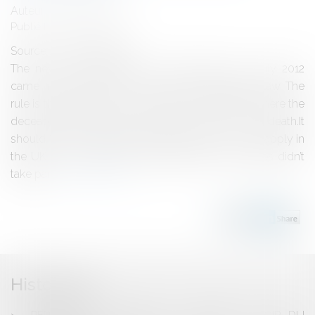
Auteur : CLERC Thierry
Publié le :
09/06/2016
Source :
www.eurojuris.fr
The new EU Regulation on successions of 4 July 2012
came into force on 17 August 2015.Applicable law The
rule is that applicable law is the law of the State where the
deceased had his/her domicile at the time of death.It
should first be noted that this regulation does not apply in
the UK or in Ireland and Denmark: these countries didn’t
take par...
Lire la suite
Historique