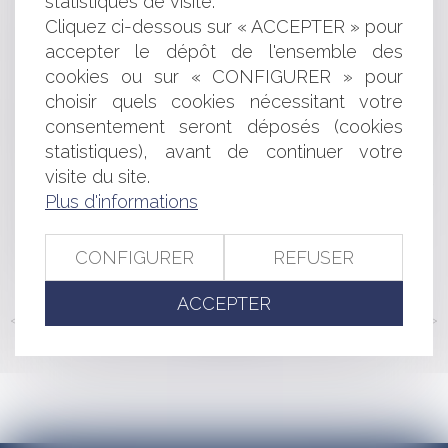
statistiques de visite.
UNE PISCINE SEMI-ENTERRÉE CONSTITUE UN
Cliquez ci-dessous sur « ACCEPTER » pour
ÉLÉMENT BÂTI QUI DOIT ÊTRE PRIS EN COMPTE DANS LE
accepter le dépôt de l'ensemble des
CALCUL DE LA TAXE FONCIÈRE
cookies ou sur « CONFIGURER » pour
RECOURS EN ANNULATION D'UN PERMIS DE
choisir quels cookies nécessitant votre
CONSTRUIRE : LA COMMUNE N'EST PAS UN TIERS
COMME LES AUTRES
consentement seront déposés (cookies
FACEBOOK CHANGE SES RÈGLES SUR LA PUBLICITÉ
statistiques), avant de continuer votre
CIBLÉE
visite du site.
OBLIGATION D'ENTRETENIR SON JARDIN ET
Plus d'informations
POUVOIR DE POLICE DU MAIRE
TRAVAUX SUR BÂTIMENTS AGRICOLES : LA
CONFIGURER
REFUSER
GARANTIE DÉCENNALE
ACCEPTER
<<
<
...
155
156
157
158
159
160
161
...
>
>>