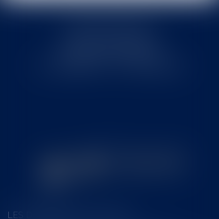
Cabinet MOUNIELOU
6 place Armand Marrast
31800 SAINT GAUDENS
Tél : 0562008877 - Fax : 0562008878
LES DERNIÈRES ACTUALITÉS