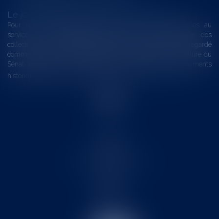
Le joug léger des monuments historiques
Pour une gestion patrimoniale des monuments historiques au
service du développement économique et touristique des
collectivités Le monument historique a longtemps été regardé
comme une charge. Le rapport que la commission de la culture du
Sénat a consacré, en juillet 2026, à la gestion des monuments
historiques invite à y voir aussi une ressour...
Lire la suite
Accueil
Le cabinet
L'équipe
Les domaines d'intervention
Actus
Contact
Eurojuris
Honoraires
Articles