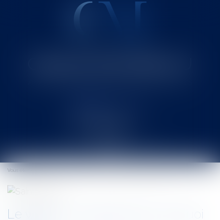
Cabinet MOUNIELOU
Avocat au Barreau de SAINT-GAUDENS
Ouvrir
le
Vous êtes ici :
Accueil
Le whisky : juridiquement, de quoi s’agit-il ?
menu
Le whisky : juridiquement, de quoi