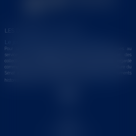
LES DERNIÈRES ACTUALITÉS
Le joug léger des monuments historiques
Pour une gestion patrimoniale des monuments historiques au
service du développement économique et touristique des
collectivités Le monument historique a longtemps été regardé
comme une charge. Le rapport que la commission de la culture du
Sénat a consacré, en juillet 2026, à la gestion des monuments
historiques invite à y voir aussi une ressour...
Lire la suite
Accueil
Le cabinet
L'équipe
Les domaines d'intervention