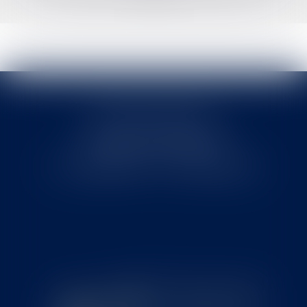
Cabinet MOUNIELOU
6 place Armand Marrast
31800 SAINT GAUDENS
Tél : 0562008877 - Fax : 0562008878