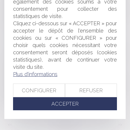
LA RESPONSABILITÉ CIVILE AUX ENJEUX ACTUELS
également des cookies soumis à votre
LA PRISE EN COMPTE IMPÉRATIVE DES RISQUES
consentement pour collecter des
NATURELS DANS L’INSTRUCTION DES AUTORISATIONS
statistiques de visite.
D’URBANISME
Cliquez ci-dessous sur « ACCEPTER » pour
ABSENCE D'ENCLAVE ET EXERCICE D'UNE
accepter le dépôt de l'ensemble des
TOLÉRANCE DE PASSAGE
cookies ou sur « CONFIGURER » pour
LE WHISKY : JURIDIQUEMENT, DE QUOI S’AGIT-IL ?
choisir quels cookies nécessitant votre
RÉGIME INDEMNITAIRE DU SOUS-TRAITANT PRIVÉ DE
CAUTIONNEMENT ET QUELQUES RAPPELS ESSENTIELS
consentement seront déposés (cookies
SUR LA CONDITION D'APPLICATION DE LA
statistiques), avant de continuer votre
RESPONSABILITÉ IN SOLIDUM
visite du site.
RESPONSABILITÉ CIVILE PROFESSIONNELLE : PAS DE
Plus d'informations
SUBSIDIAIRE POUR L’AUXILIAIRE !
L'ANNULATION AUTOMATIQUE DU PERMIS DE
CONFIGURER
REFUSER
CONDUIRE : CETTE PEINE EST-ELLE RÉELLEMENT
AUTOMATIQUE ?
Publié le :
06/03/2024
ACCEPTER
<<
<
...
30
31
32
33
34
35
36
...
>
>>