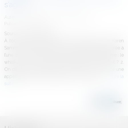
s’agit-il ?
Auteurs : MEUNIER Flavien, SAMMIER Karen
Publié le :
15/03/2024
Source :
www.eurojuris.fr
À l’occasion de la Saint Patrick, Flavien Meunier et Karen
Sammier proposent une Foire aux Questions consacrée à
l’une des boissons phares de la célèbre fête irlandaise : le
whisky ! 1. Le whisky : juridiquement, de quoi s’agit-il ? 2.
On dit whisky ou whiskey ? 3. « Single malt » : est-ce une
appellation purement marketing ? 4. Est-ce que...
Lire la
suite