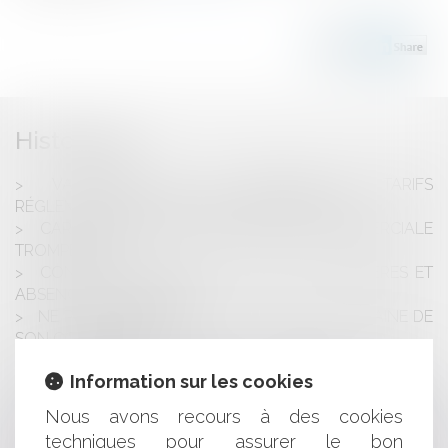
Historique
VALIDATION DE LA RÉFORME DES TARIFS
RÉGLEMENTÉS DES PROFESSIONS JURIDIQUES
CARACTÉRISATION D’UNE PRATIQUE COMMERCIALE
TROMPEUSE
CONCURRENCE ENTRE AGENCES IMMOBILIÈRES ET
ABSENCE D'EXCLUSIVITÉ
NE PAS SE PRÉCIPITER SUR LE NOM DE DOMAINE DE
SON CONCURRENT
PROCÉDURE DEVANT L'AUTORITÉ DE LA
Information sur les cookies
CONCURRENCE ET SECRET DES AFFAIRES
PUBLICATION DU DÉCRET RELATIF AU REGISTRE
Nous avons recours à des cookies
NATIONAL DE DISPONIBILITÉ DES TAXIS: LANCEMENT DE
techniques pour assurer le bon