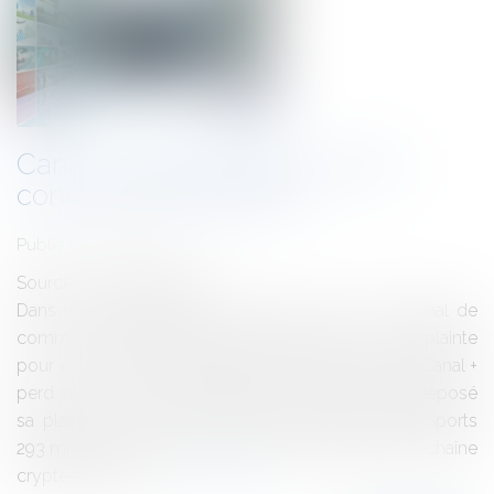
Canal + et BeIn Sports: pas de
concurrence déloyale
Publié le :
18/06/2014
Source :
www.eurojuris.fr
Dans un jugement rendu ce 18 juin 2014, le tribunal de
commerce de Nanterre déboute Canal + de sa plainte
pour « concurrence déloyale » face à BeIN Sports.Canal +
perd son procès contre BeIN SPORT Canal+ avait déposé
sa plainte en juillet 2013.Canal+ réclamait à beIN Sports
293 millions d'euros pour concurrence déloyale.La chaîne
cryptée reproch...
Lire la suite