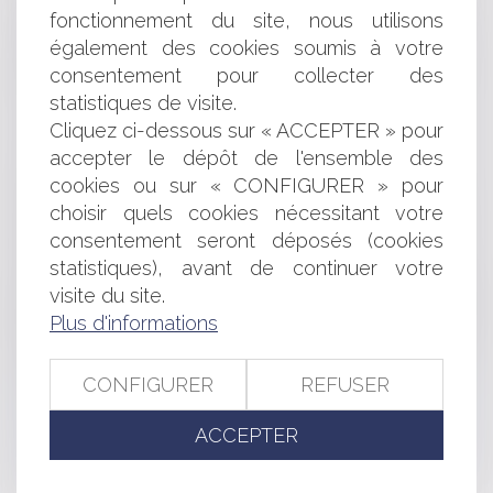
LA PLATEFORME « LE.TAXI »
fonctionnement du site, nous utilisons
L'EXERCICE DE L'ACTIVITÉ DE CONDUCTEUR DE TAXI
également des cookies soumis à votre
N'EST PAS INCOMPATIBLE AVEC L'EXERCICE DE
L'ACTIVITÉ DE CONDUCTEUR DE VTC
consentement pour collecter des
UBERPOP: LE CONSEIL CONSTITUTIONNEL
statistiques de visite.
CONFIRME L'INTERDICTION
Cliquez ci-dessous sur « ACCEPTER » pour
CONCURRENCE DÉLOYALE ET RISQUE DE
accepter le dépôt de l'ensemble des
CONFUSION
cookies ou sur « CONFIGURER » pour
VTC / TAXIS: LE CONSEIL CONSTITUTIONNEL REND
choisir quels cookies nécessitant votre
SES DÉCISIONS
consentement seront déposés (cookies
ABUS DE POSITION DOMINANTE: GOOGLE ÉPINGLÉ
statistiques), avant de continuer votre
SUR SON SERVICE DE COMPARAISON DE PRIX
VTC: UNE QPC SUR LES DISPOSITIONS LÉGISLATIVES
visite du site.
RELATIVES AUX CONDITIONS D’EXERCICE DES VOITURES
Plus d'informations
DE TRANSPORT AVEC CHAUFFEUR
SUR LA RÉFORME DES PROFESSIONS
CONFIGURER
REFUSER
RÉGLEMENTÉES DU DROIT
CANAL + ET BEIN SPORTS: PAS DE CONCURRENCE
ACCEPTER
DÉLOYALE
RACHAT DU NOUVEL OBSERVATEUR PAR LES
PROPRIÉTAIRES DU MONDE