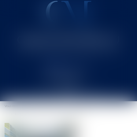
Cabinet MOUNIELOU
Avocat au Barreau de SAINT-GAUDENS
Ouvrir
le
Vous êtes ici :
Accueil
Entreprises
Marketing et ventes
Concurrence
menu
Canal + et BeIn Sports: pas de concurrence déloyale