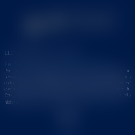
LES DERNIÈRES ACTUALITÉS
Le joug léger des monuments historiques
Pour une gestion patrimoniale des monuments historiques au
service du développement économique et touristique des
collectivités Le monument historique a longtemps été regardé
comme une charge. Le rapport que la commission de la culture du
Sénat a consacré, en juillet 2026, à la gestion des monuments
historiques invite à y voir aussi une ressour...
Lire la suite