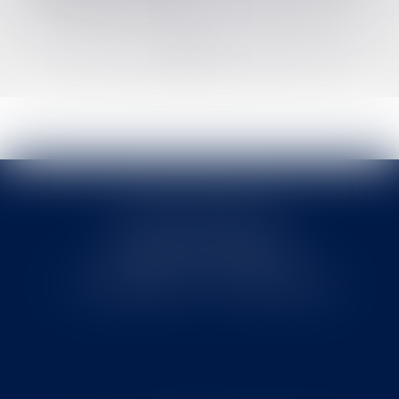
<<
<
1
2
3
4
5
6
>
>>
Cabinet MOUNIELOU
6 place Armand Marrast
31800 SAINT GAUDENS
Tél : 0562008877 - Fax : 0562008878