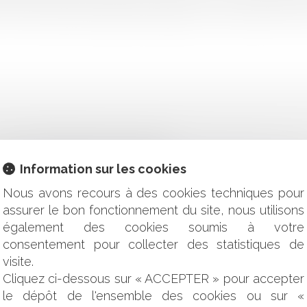
é. Dans les faits, des particuliers chargent un constructeur d’une 
EN GARANTIE DES VICES CACHÉS
NT DE LA RUPTURE UNILATÉRALE DE MARCHÉ DE TRAVAU
Information sur les cookies
 LA PRONONCER PRÉALABLEMENT
Nous avons recours à des cookies techniques pour
IN À BÂTIR, DU FAIT D'UNE DÉCISION ADMINISTRATIVE
assurer le bon fonctionnement du site, nous utilisons
 ÉLÉMENTS DE RÉFLEXION SUR L'OFFICE DU JUGE
également des cookies soumis à votre
DE PERMIS DE CONSTRUIRE EST SANS INCIDENCE SUR SA PO
consentement pour collecter des statistiques de
A DEMANDE PENDANT LA PHASE D'INSTRUCTION : INCIDENC
visite.
CITE
Cliquez ci-dessous sur « ACCEPTER » pour accepter
 L'ENTREPRENEUR PRINCIPAL DU FAIT FAUTIF DE SON SOUS-
le dépôt de l'ensemble des cookies ou sur «
PROFESSIONNEL DE LA CONSTRUCTION EST IRRÉFRAGABL