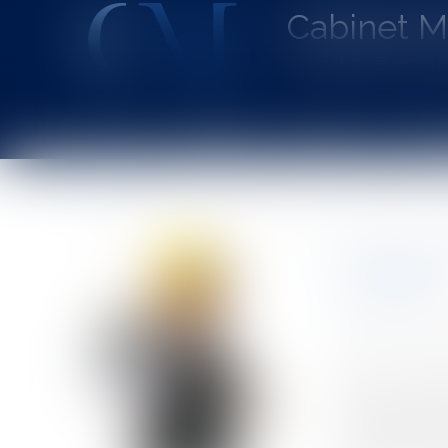
Cabinet 
Avocat au Barrea
Accueil
Le cabinet
L'équipe
Les dom
Vous êtes ici :
Accueil
Particuliers
Patrimoine
Construction
Quelques 
l’assureur
Auteur : DROU
Publié le :
27/1
Source :
www.eu
Par un arrêt re
recevabilité de