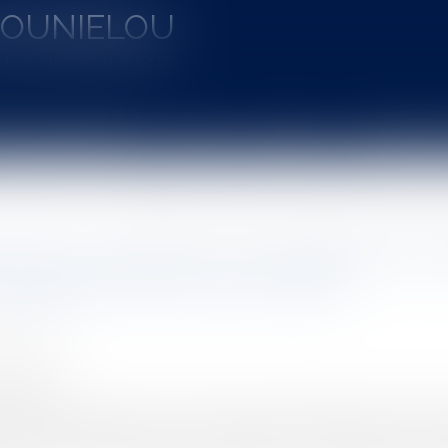
MOUNIELOU
u de SAINT-GAUDENS
aines d'intervention
Actus
Vidéos
Entretien à 
uction Immobilier
En l'absence de contrat de sous-traitance le constructeur ne répond pas 
nce de contrat de sous-traitance le c
ageable d'autrui qu'il sollicite
N Ludovic
5/2023
rojuris.fr
ités des travaux de gros œuvre qui lui avaient été confiés, un
une grue de chantier, avec une prestation de montage et de d