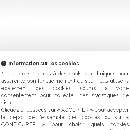
nt est survenu, entraînant des dommages à un bâtiment situé à l
T CONSTITUTIVE D'UN PRÉJUDICE INDEMNISABLE CERTAIN
Information sur les cookies
Nous avons recours à des cookies techniques pour
SER LES TRAVAUX
assurer le bon fonctionnement du site, nous utilisons
TÉ DE L'ASSISTANT À MAITRISE D'OUVRAGE (AMO)
également des cookies soumis à votre
TION AU TITRE DE L'ACTIVITÉ EXERCÉE, UN RAPPEL NÉCESS
NCE LE CONSTRUCTEUR NE RÉPOND PAS DU FAIT DOMMAGEA
consentement pour collecter des statistiques de
T IMMOBILIER
visite.
Cliquez ci-dessous sur « ACCEPTER » pour accepter
UX
le dépôt de l'ensemble des cookies ou sur «
ANS AUTORISATION DU BAILLEUR
CONFIGURER » pour choisir quels cookies
ION