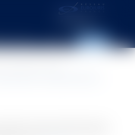
distance – webcam
Contact
Espace client
du fait dommageable d'autrui qu'il sollicite
onstructeur ne répond pas du
e entreprise s’est trouvée contrainte de procéder à
émontage. Lors des opérations de démontage de la