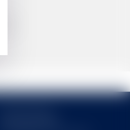
SSATION
E FERME
Cabinet MOUNIELOU
6 place Armand Marrast
31800 SAINT GAUDENS