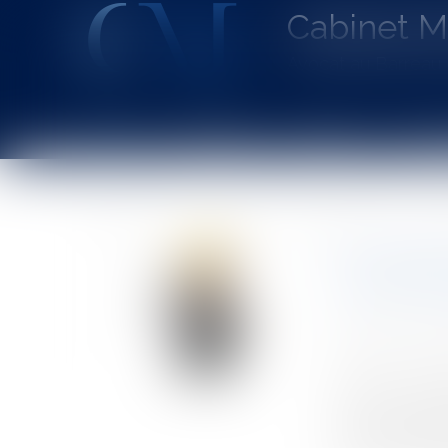
Cabinet 
Avocat au Barrea
Accueil
Le cabinet
L'équipe
Les dom
Vous êtes ici :
Accueil
Entreprises
Gestion de l'entreprise
Constr
En l'abse
fait domm
Auteur : GAUVI
Publié le :
09/0
Source :
www.eu
Pour les nécess
la location d’