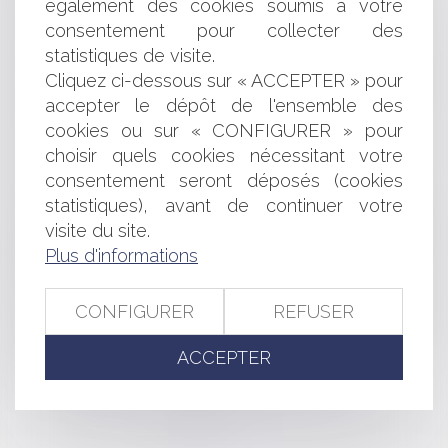
également des cookies soumis à votre
POURSUITE DE LA NAVIGATION
consentement pour collecter des
AVIS EN LIGNE DES CONSOMMATEURS : PLUS
statistiques de visite.
D'ENCADREMENT
CRÉATION D'UNE ACTION DE GROUPE EN MATIÈRE
Cliquez ci-dessous sur « ACCEPTER » pour
DE DONNÉES PERSONNELLES
accepter le dépôt de l'ensemble des
SITES DE COMPARAISON EN LIGNE : PLUS DE
cookies ou sur « CONFIGURER » pour
TRANSPARENCE EXIGÉE DEPUIS LE 1ER JUILLET
choisir quels cookies nécessitant votre
LA TECHNOLOGIE BLOCKCHAIN ET SES ENJEUX
consentement seront déposés (cookies
JURIDIQUES
statistiques), avant de continuer votre
CONSOMMATION ILLICITE DE FILMS SUR WAWACITY :
visite du site.
ORGANISATION ET PROJECTION SUR LE MARCHÉ LICITE
Plus d'informations
VENTE EN LIGNE DE LUNETTES ET LENTILLES : LES
MENTIONS OBLIGATOIRES PRÉCISÉES
CONTRÔLES EN LIGNE DE LA CNIL: MODE D'EMPLOI
CONFIGURER
REFUSER
IP TRACKING : LES CONCLUSIONS DE L'ENQUÊTE
CONJOINTE MENÉE PAR LA CNIL ET LA DGCCRF
ACCEPTER
LES NOUVELLES EXTENSIONS GTLD
<<
<
1
2
3
>
>>