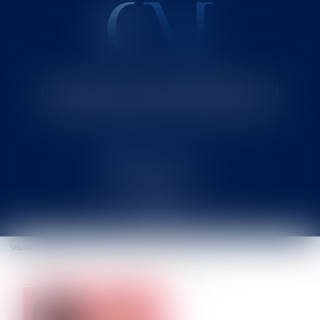
Cabinet MOUNIELOU
Avocat au Barreau de SAINT-GAUDENS
Ouvrir
le
Vous êtes ici :
Accueil
Entreprises
Marketing et ventes
E-commerce
menu
Décryptage de la loi visant à encadrer les influenceurs