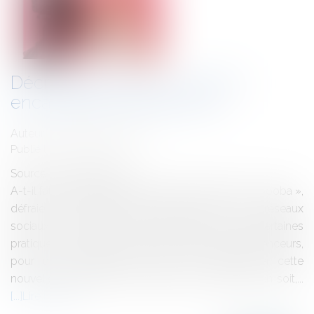
Décryptage de la loi visant à
encadrer les influenceurs
Auteur : HARDOUIN Maxime
Publié le :
15/06/2023
Source :
www.eurojuris.fr
A-t-il fallu attendre que le rappeur Élie Yaffa dit « Booba »,
défraie les chroniques par ses frasques sur les réseaux
sociaux, en pointant nerveusement du doigt certaines
pratiques déloyales et anticoncurrentielles d’influenceurs,
pour que le législateur décide de réglementer cette
nouvelle profession ? Nul ne le sait. Quoi qu’il en soit,...
Lire la suite