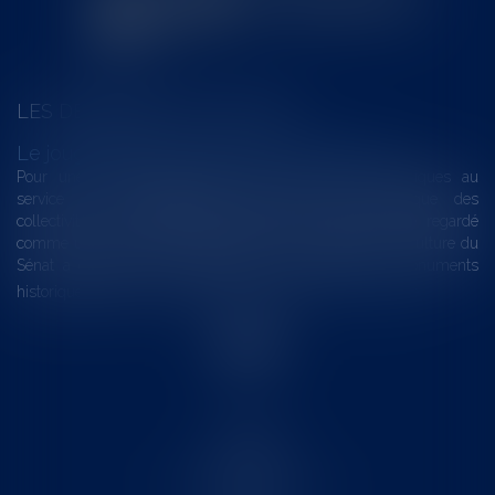
LES DERNIÈRES ACTUALITÉS
Le joug léger des monuments historiques
Pour une gestion patrimoniale des monuments historiques au
service du développement économique et touristique des
collectivités Le monument historique a longtemps été regardé
comme une charge. Le rapport que la commission de la culture du
Sénat a consacré, en juillet 2026, à la gestion des monuments
historiques invite à y voir aussi une ressour...
Lire la suite
Accueil
Le cabinet
L'équipe
Les domaines d'intervention