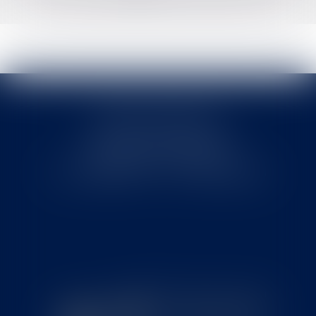
Cabinet MOUNIELOU
6 place Armand Marrast
31800 SAINT GAUDENS
Tél : 0562008877 - Fax : 0562008878