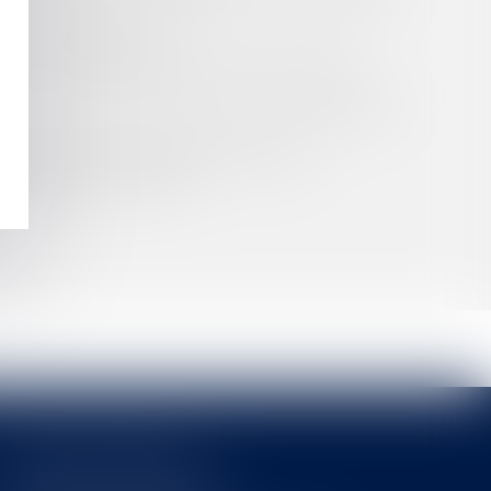
IQUE TERRITORIALE ?
 FAUTES DISCIPLINAIRES, EST-ELLE LÉGALE ?
É D’ÉCONOMIE MIXTE LOCALE, EN APPLICATION
IRE FACE À L'ÉPIDÉMIE DE COVID 19
DU VIRUS COVID-19 ?
Cabinet MOUNIELOU
6 place Armand Marrast