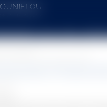
MOUNIELOU
u de SAINT-GAUDENS
aines d'intervention
Actus
Vidéos
Entretien à 
blique / Personnel administratif
riale : comment cela fonctionne t-il ? Combien de jours peuvent-ils être imposés ?
et jours de repos imposés dans la fonct
ela fonctionne t-il ? Combien de jour
ON Cécile
5/2020
rojuris.fr
de l'article 11 de la loi du 23 mars 2020 d'urgence pour faire 