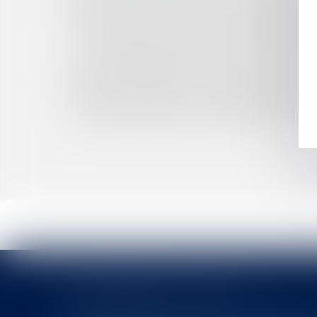
DE L'EXÉCUTION PROVISOIRE D'UNE DÉCISION, E
COVID-19 : QUELLES SONT LES CONDITIONS 
LA DÉCISION DE REFUS DE TITULARISATION D
PAS DE RETRAIT D'UNE DÉCISION CRÉATRICE
UN FONCTIONNAIRE TITULAIRE, ÉLU D’UNE
DU RÉGIME JURIDIQUE DE L’EXERCICE D’UNE ACT
FONCTION PUBLIQUE : LES POSSIBLES DÉROG
COMMENT ASSURER CORRECTEMENT UNE ÉLEC
LES DERNIÈRES ACTUALITÉS