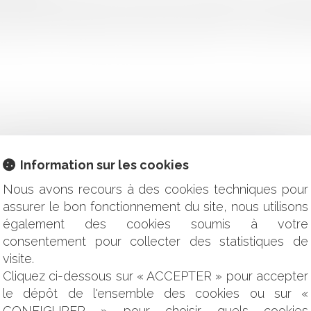
 ordonnance relative à la prise de jours de RTT ou de congés
riale au titre de la période d'urgence sanitaire. Ce texte permet 
Information sur les cookies
 EN DEÇÀ DE SES QUALIFICATIONS ET DE SON EMPLOI
ON D'UNE ASSOCIATION, D'AGENTS COMMUNAUX
Nous avons recours à des cookies techniques pour
IAL DE TRAITEMENT PEUT-IL ÊTRE PARTAGÉ ENTRE LES PAR
assurer le bon fonctionnement du site, nous utilisons
ON : UN CAS PARTICULIER CONCERNANT LES FONCTIONS D
également des cookies soumis à votre
DAT
consentement pour collecter des statistiques de
 LA PLÉNITUDE DE SES FONCTIONS
visite.
ANS LA FONCTION PUBLIQUE TERRITORIALE : COMMENT 
Cliquez ci-dessous sur « ACCEPTER » pour accepter
ACÉS SOUS AUTORISATION SPÉCIALE D'ABSENCE EN PÉRIOD
le dépôt de l'ensemble des cookies ou sur «
DE LA CAPACITÉ FINANCIÈRE DES COLLECTIVITÉS LOCALES
CONFIGURER » pour choisir quels cookies