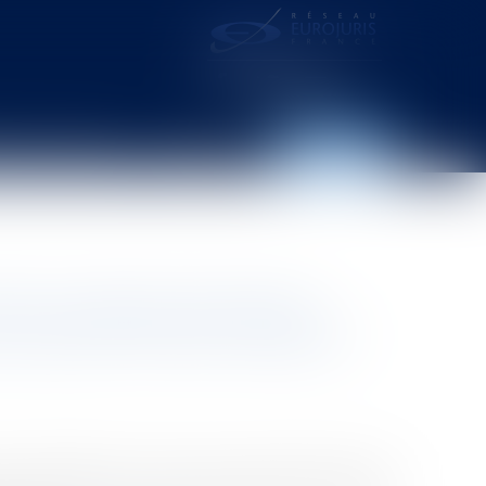
distance – webcam
Contact
Espace client
ion publique territoriale :
s peuvent-ils être imposés ?
face à l'épidémie de covid-19, le gouvernement vient