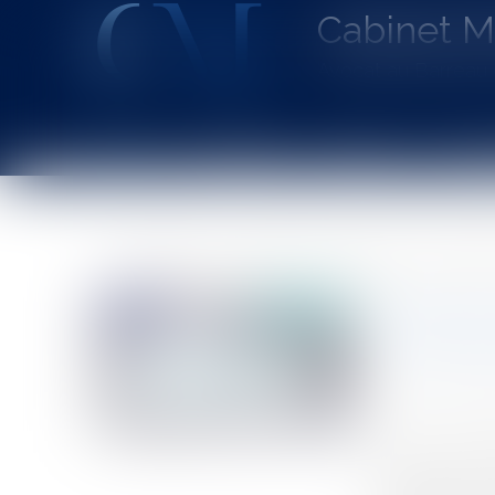
Cabinet 
Avocat au Barrea
Accueil
Le cabinet
L'équipe
Les dom
Vous êtes ici :
Accueil
Collectivités
Services publics
Fonction pu
Covid-19 et jours de repos imposés dans la fonction publique territo
Covid-19 
comment c
Auteur : DAND
Publié le :
07/0
Source :
www.eu
En application 