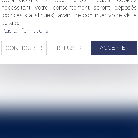
N APPLICATION DE L'ARTICLE L 524 DU CODE CIVIL
nécessitant votre consentement seront déposés
D'EXERCICE DU DROIT DE RETRAIT DANS LA FONCTION PUBL
(cookies statistiques), avant de continuer votre visite
’UN AGENT STAGIAIRE, FONDÉE EN TOUT OU PARTIE SUR DES
du site.
 DE DROITS ENTACHÉE D'UN VICE « DANTHONYSABLE »
Plus d'informations
 COMMUNE, PEUT-IL ÊTRE NOMMÉ PRÉSIDENT D’UNE SOCIÉT
IVITÉ ACCESSOIRE ?
ATIONS AU STATUT PRÉVUES PAR LA LOI D'URGENCE POUR FA
ACCEPTER
CONFIGURER
REFUSER
TION DES MAIRES ET DES ADJOINTS DANS LA TOURMENTE 
<<
<
...
3
4
5
6
7
8
9
...
>
>>