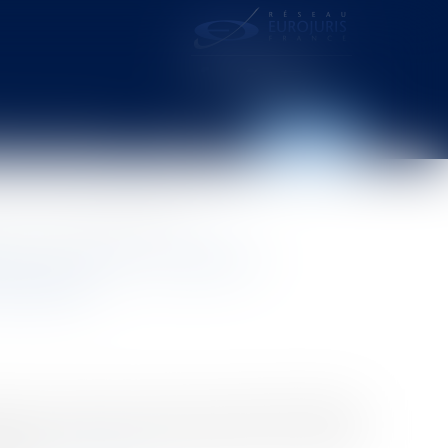
distance – webcam
Contact
Espace client
Covid-19 : le cas de l’hydroxychloroquine
ins par l’état d’urgence
loroquine
bsolu en temps normal (II), et d’aborder l’atteinte
ence pour faire face à l’épidémie de Covid-19 (III),