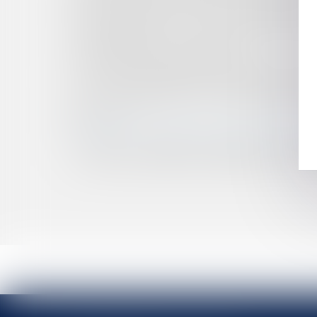
N'EST PAS CONSTITUTIVE D'UNE FAUTE DÉONT
L'APPRÉCIATION PAR LE JUGE DISCIPLINAIRE 
MANQUEMENT À L’OBLIGATION D’INFORM
D’ALTERNATIVES THÉRAPEUTIQUES
LA PLAINTE DISCIPLINAIRE CONTRE UN MÉDE
LA FIN DU MONOPOLE DES MÉDECINS EN MATI
SEUL UN MÉDECIN PEUT CONSTATER L'ALTÉ
PAR LE JUGE
L’ATTEINTE À LA LIBERTÉ DE PRESCRIPTION 
COVID-19 : COMMENT ORGANISER LA SURVEI
COVID-19 ET DIRECTIVES ANTICIPÉES : COM