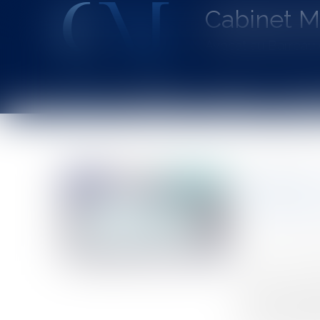
Cabinet 
Avocat au Barrea
Accueil
Le cabinet
L'équipe
Les dom
Vous êtes ici :
Accueil
Particuliers
Santé
Responsabilité médica
L’atteint
sanitaire
Auteur : ROGER
Publié le :
11/0
Source :
www.eu
Avant d’évoquer
portée à cette 