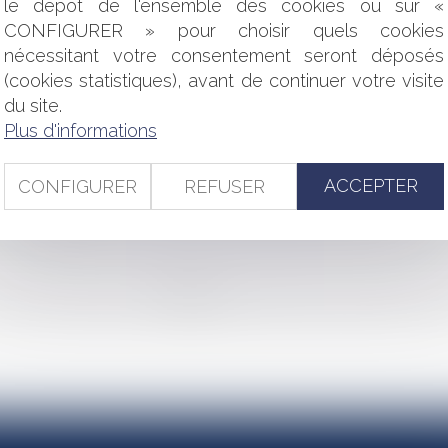
le dépôt de l'ensemble des cookies ou sur «
OLOGIQUE
CONFIGURER » pour choisir quels cookies
D'UNE POSITION DE PRINCIPE HOSTILE À LA VACCINATION
ATION : PAS D’INDEMNISATION EN L’ABSENCE DE PERT
nécessitant votre consentement seront déposés
(cookies statistiques), avant de continuer votre visite
CIN DOIT ÊTRE SIGNÉE PAR SON AUTEUR
du site.
ÈRE D'ÉPILATION À LA LUMIÈRE PULSÉE
Plus d'informations
RATION DES FACULTÉS D'UNE PERSONNE QUI DOIT ÊTRE P
ACCEPTER
DES MÉDECINS PAR L’ÉTAT D’URGENCE SANITAIRE LIÉ AU COV
CONFIGURER
REFUSER
LLANCE DES PATIENTS ET DES PERSONNES ÂGÉES DÉPENDA
MENT APPRÉCIER LA VOLONTÉ DU PATIENT DANS UN TEL CONT
<<
<
1
2
3
4
5
6
7
...
>
>>