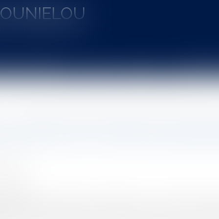
MOUNIELOU
u de SAINT-GAUDENS
aines d'intervention
Actus
Vidéos
Entretien à 
le
L’atteinte à la liberté de prescription des médecins par l’état d’urgence sanitaire lié au 
e à la liberté de prescription des médec
 lié au Covid-19 : le cas de l’hydroxych
 Philippe
5/2020
rojuris.fr
 le principe de liberté de prescription, qui n’est certes pas a
liberté dans le cadre de la loi N° 2020-290 du 23 mars 2020 d’urg