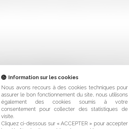
fectuer un rappel du parcours règlementaire de l’hydroxychloroq
S DE SANTÉ : UN EMPLOYEUR EST-IL RECEVABLE À DÉPOSER 
AU PROFIT D'UN DE SES SALARIÉS ?
S DE SANTÉ : LA JURIDICTION DISCIPLINAIRE NE PEUT PA
Information sur les cookies
RALEMENT À L'AUDIENCE
Nous avons recours à des cookies techniques pour
NS DE SANTÉ : LA CHAMBRE DISCIPLINAIRE PEUT ENJOIND
assurer le bon fonctionnement du site, nous utilisons
: UN PRATICIEN NE PEUT PAS SE PRÉVALOIR DE DIFFICULT
également des cookies soumis à votre
consentement pour collecter des statistiques de
: LA QUALIFICATION JURIDIQUE DU CERTIFICAT DE COMPLA
visite.
: L'INFORMATION APPROPRIÉE AUX SOINS PROPOSÉS PEUT-
Cliquez ci-dessous sur « ACCEPTER » pour accepter
 L'ABSENCE DU PRATICIEN À LA RÉUNION DE CONCILIATION 