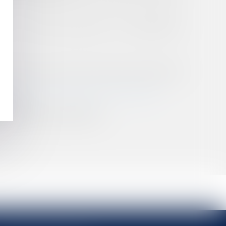
E DE CHANCE RÉSULTANT DE L’INEXISTENCE
LACÉE SOUS TUTELLE POUR PLUS DE CINQ ANS
ID-19 : LE CAS DE L’HYDROXYCHLOROQUINE
NTES ?
EXTE DE CRISE SANITAIRE ?