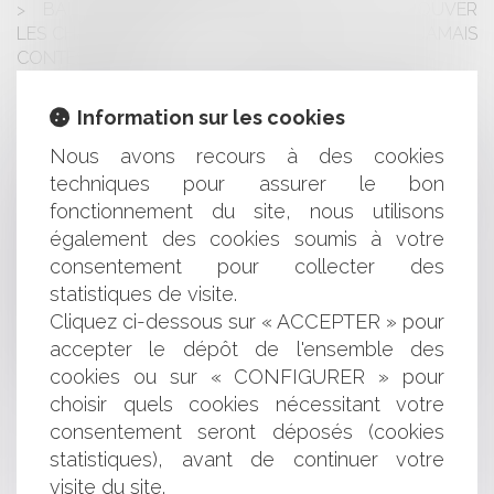
BAIL COMMERCIAL : LE BAILLEUR DOIT-IL PROUVER
LES CHARGES MÊME SI LE LOCATAIRE NE LES A JAMAIS
CONTESTÉES ?
BAIL D'HABITATION : INDÉCENCE DU LOGEMENT ET
PRESCRIPTION DE L'ACTION EN INDEMNISATION ?
Information sur les cookies
CANICULE : QUELS AMÉNAGEMENTS L'EMPLOYEUR
Nous avons recours à des cookies
DOIT-IL METTRE EN PLACE ?
CLAUSE RÉSOLUTOIRE : FAUT-IL ÉNUMÉRER TOUTES
techniques pour assurer le bon
LES OBLIGATIONS DONT LA VIOLATION ENTRAÎNE LA
fonctionnement du site, nous utilisons
RÉSILIATION DU CONTRAT ?
également des cookies soumis à votre
LOCATION DE TYPE AIRBNB ET MODIFICATION DU
consentement pour collecter des
RÈGLEMENT DE COPROPRIÉTÉ
statistiques de visite.
RÉSILIATION UNILATÉRALE DU MARCHÉ À FORFAIT,
Cliquez ci-dessous sur « ACCEPTER » pour
DROIT SPÉCIAL ET DROIT COMMUN
accepter le dépôt de l'ensemble des
IMAGES GÉNÉRÉES PAR UNE INTELLIGENCE
ARTIFICIELLE (IA): PEUT-ON LIBREMENT LES UTILISER ?
cookies ou sur « CONFIGURER » pour
choisir quels cookies nécessitant votre
consentement seront déposés (cookies
<<
<
1
2
3
4
5
6
7
...
>
>>
statistiques), avant de continuer votre
visite du site.