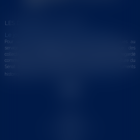
LES DERNIÈRES ACTUALITÉS
Le joug léger des monuments historiques
Pour une gestion patrimoniale des monuments historiques au
service du développement économique et touristique des
collectivités Le monument historique a longtemps été regardé
comme une charge. Le rapport que la commission de la culture du
Sénat a consacré, en juillet 2026, à la gestion des monuments
historiques invite à y voir aussi une ressour...
Lire la suite
Accueil
Le cabinet
L'équipe
Les domaines d'intervention
Actus