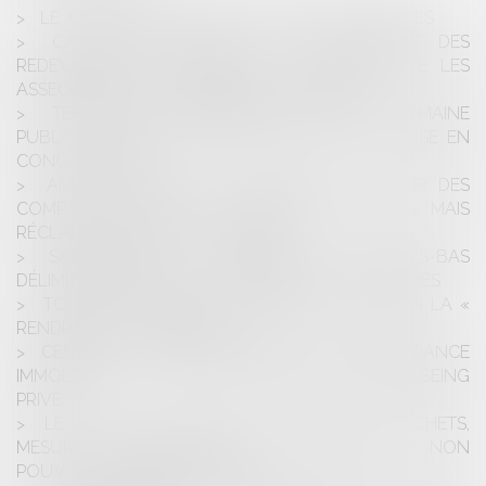
LE JOUG LÉGER DES MONUMENTS HISTORIQUES
CABINES DE PLAGE : LE JUGE ADMET DES
REDEVANCES REVALORISÉES, À CONDITION DE LES
ASSEOIR SUR LES « AVANTAGES PROCURÉS »
TERRASSES COMMERCIALES SUR LE DOMAINE
PUBLIC : JUSQU’OÙ PEUT-ON SE PASSER DE MISE EN
CONCURRENCE ?
ALGUES VERTES EN BRETAGNE : LA COUR DES
COMPTES SALUE DES « AVANCÉES RÉELLES » MAIS
RÉCLAME UN EFFORT RENFORCÉ
SAINT-MARTIN : LA FRANCE ET LES PAYS-BAS
DÉLIMITENT ENFIN LEUR FRONTIÈRE, 378 ANS APRÈS
TOMBE DE FAMILLE À L’ABANDON : PEUT-ON LA «
RENDRE » À LA COMMUNE ?
CESSION DE TITRES DE SOCIÉTÉ À PRÉPONDÉRANCE
IMMOBILIÈRE : LA FIN DU SIMPLE ACTE SOUS SEING
PRIVÉ
LE CHOIX DU MODE DE COLLECTE DES DÉCHETS,
MESURE D’ORGANISATION DU SERVICE ET NON
POUVOIR DE POLICE DU MAIRE