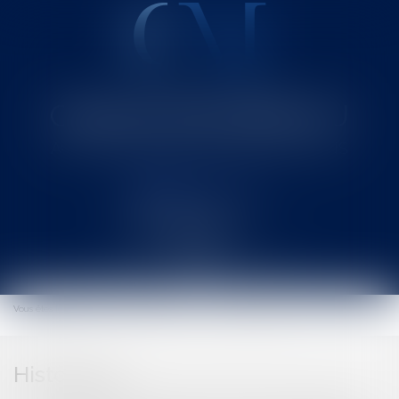
Cabinet MOUNIELOU
Avocat au Barreau de SAINT-GAUDENS
Ouvrir
le
Vous êtes ici :
Actus
Actualités eurojuris
Tous les articles
menu
Historique