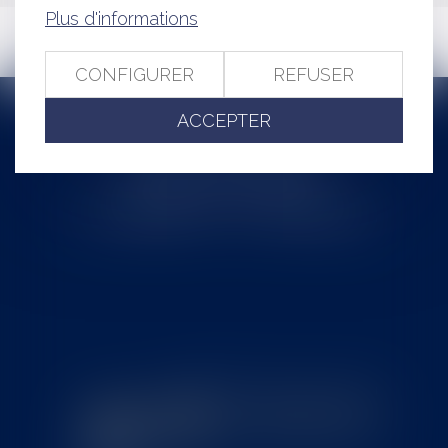
Plus d'informations
CONFIGURER
REFUSER
ACCEPTER
Cabinet MOUNIELOU
6 place Armand Marrast
31800 SAINT GAUDENS
Tél : 0562008877 - Fax : 0562008878